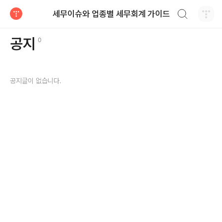
검색하기
세무이슈와 업종별 세무회계 가이드
티스토리
공지글갯수
공지
0
공지글이 없습니다.