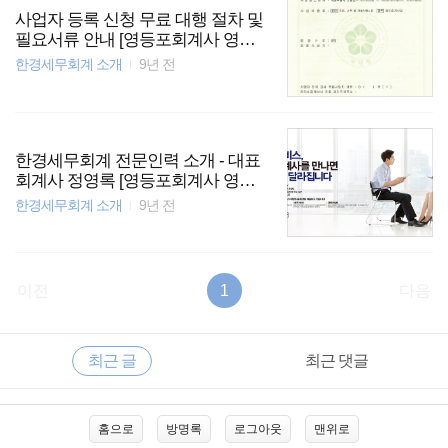
사업자 등록 신청 무료 대행 절차 및
필요서류 안내 [영등포회계사 영등
포세무사]
한경세무회계 소개
9년 전
한경세무회계 전문인력 소개 - 대표
회계사 정영록 [영등포회계사 영등
포세무사]
한경세무회계 소개
9년 전
이전
1
다음
RECENTLY
사
최근 글
최근 댓글
이
드
바
최
홈으로
방명록
로그아웃
맨위로
근