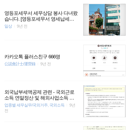
영등포세무서 세무상담 봉사 다녀왔
습니다. [영등포세무서 영세납세자
지원단]
일상
9년 전
카카오톡 플러스친구 666명
公認會計士/運營錄
9년 전
외국납부세액공제 관련 - 국외근로
소득 연말정산 및 해외사업소득 종
합소득세 신고 [여의도회계사 여의
업종별 세무실무/국외거주, 국외소득
9년
도세무사]
전