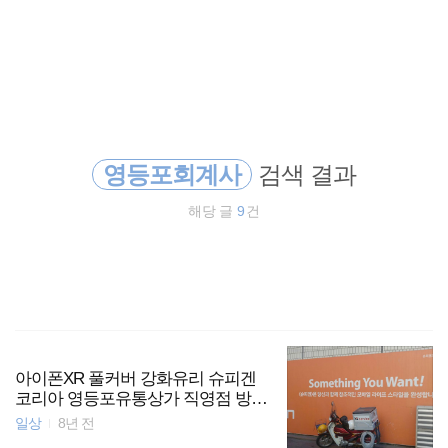
검
본
색
문
으
로
사업자등록
바
로
방명록
가
양도소득세
기
영등포회계사
검색 결과
종합소득세
해당 글
9
건
종합소득세경정청구
양도세
경정청구
영등포회계사
아이폰XR 풀커버 강화유리 슈피겐
코리아 영등포유통상가 직영점 방문
부착 [당산동회계사 당산동세무사]
일상
8년 전
국외소득