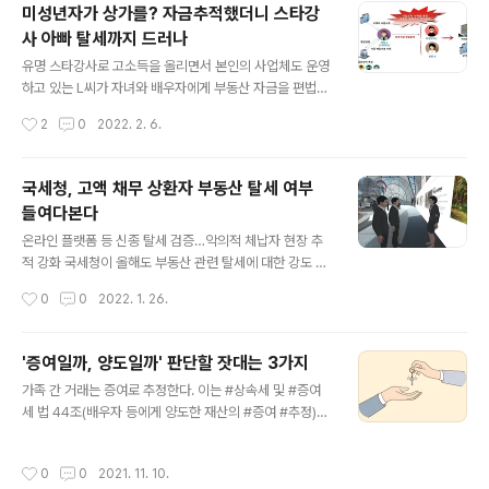
미성년자가 상가를? 자금추적했더니 스타강
이상이 지난 후 다른 주택(신규주택)을 취득하고 ② 신규주
사 아빠 탈세까지 드러나
택을 취득한 날부터 일정한 기한 내에 종전주택을 양도하
글 내용
는 경우에 ③ 종전주택이 1세대 1주택 비과세 요건을 충족
유명 스타강사로 고소득을 올리면서 본인의 사업체도 운영
하면 양도세를 내지 않아도 된다(양도가액 12억원을 초과
하고 있는 L씨가 자녀와 배우자에게 부동산 자금을 편법증
하는 고가주택은 12억원 초과분 과세). 박정인 국세상담센
여하고 사업체에서는 탈세한 정황이 드러나 국세청이 세무
작성시간
2
0
2022. 2. 6.
터 상담관은 "결국 종전주택..
조사에 착수했다. 국세청은 일부 부유층 자녀가 자신의 능
력에 비해 고가의 부동산을 취득한 사례를 파악하고, 자금
흐름과 소비패턴 분석으로 #편법증여 나 #탈세 가 의심되
국세청, 고액 채무 상환자 부동산 탈세 여부
는 혐의자 227명을 선정해 세무조사에 착수했다고 3일 밝
들여다본다
혔다. 국세청이 이번에 세무조사에 착수한 대상에는 유명
글 내용
스타강사 L 씨가 포함돼 있었다. 국세청은 L 씨의 미성년
온라인 플랫폼 등 신종 탈세 검증…악의적 체납자 현장 추
자녀인 J와 배우자 K 씨가 자력이 없는데도 수십 억원을 들
적 강화 국세청이 올해도 부동산 관련 탈세에 대한 강도 높
여 아파트와 여러 채의 상가건물을 취득한 점에 주목했다.
은 조사에 나설 예정이다. 올해는 특히 고가 자산을 취득한
작성시간
0
0
2022. 1. 26.
#자금출처 에 분석에 들어간 국세청은 스타강사인 L 씨가
사람뿐 아니라 큰 빚을 졌다가 상환한 사람의 부동산 탈세
자신 소유 #부동산 을 매각한 자금 일..
여부도 분석하겠다는 방침이다. "경제의 균등한 회복을 저
해하는 불공정 탈세 행위를 근절해야 한다"며 부동산 거래
'증여일까, 양도일까' 판단할 잣대는 3가지
관련 탈세, 민생침해 탈세, 지능적 역외탈세 등에 대한 엄정
글 내용
가족 간 거래는 증여로 추정한다. 이는 #상속세 및 #증여
대처를 예고했다. 국세청은 자금 여력이 부족한데도 주택
세 법 44조(배우자 등에게 양도한 재산의 #증여 #추정)에
을 산 연소자를 비롯해 소득 대비 고액 자산을 취득한 사람
근거한다. #증여추정 이란 만약 납세자가 매매거래임을 입
의 자금 출처를 들여다볼 계획이다. 검증 대상은 주택, 상
증하지 못하면 증여로 보겠다는 것이다. 가족 간 부동산 매
가, 빌딩 등 고가 자산을 취득한 사람뿐 아니라 고액 채무
작성시간
0
0
2021. 11. 10.
매 때 증여세를 물지 않기 위해선 실제로 매매거래임을 입
상환자까지 확대한다. 국세청은 그동안 고가 자산 취득자