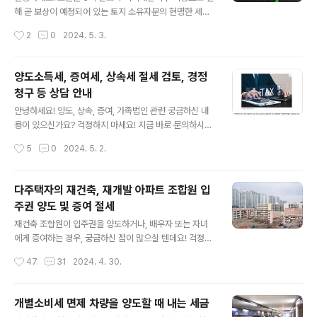
루지 못했습니다.과연 의뢰인 부부는 어떻게 이 문제를 해
해 곧 보상이 예정되어 있는 토지 소유자분의 현명한 세무
결했을까요? 🤔 증여, 절세의 해결사!의뢰인 부부는 뉴스
전략 사례를 소개하려 합니다. 이분은 배우자 증여와 자녀
작성시간
2
0
2024. 5. 3.
에서 증여를 통해 세금을 줄일 수 있다는 정보를 접하고, 한
양도를 통해 납부해야 할 세금을 무려 6억원이나 절감하셨
경세무회계를 찾아 증..
답니다. 1. 상황이 분은 20여 년간 소유해 오신 토지가 최
근 3기 신도시에 편입되었습니다. 곧 대규모 개발 사업이
양도소득세, 증여세, 상속세 절세 검토, 경정
진행될 예정이었기에 토지 가격은 급등할 것으로 예상되었
청구 등 상담 안내
습니다. 이 분은 보상금을 받기 전에 토지를 자녀에게 양도
글 내용
하거나 배우자에게 증여하는 방법을 통해 세금을 절감할
안녕하세요! 양도, 상속, 증여, 가족법인 관련 궁금하신 내
수 있다는 소식을 듣고 세무 전문가를 수소문하게 되었습
용이 있으신가요? 걱정하지 마세요! 지금 바로 문의하시면
니다. 2. 전략이 분은 저희와의 상담을 통해 다음과 같은
세무사 및 회계사가 친절하게 답변해 드립니다.자주묻는질
작성시간
5
0
2024. 5. 2.
전략을 세웠습니다.자녀에게 일부 양도:토지의 일부를 자
문1. 양도소득세도 환급이 가능한가요? > 혹시 이미 양도
녀에게 양도하여 자녀 명의로 지구..
소득세를 납부하셨나요? 생각보다 양도세는 여러 가지 감
면 혜택이 적용됩니다. 모든 감면을 반영하여 신고하셨다
다주택자의 재건축, 재개발 아파트 조합원 입
면 환급금액은 없겠지만, 만약 돌려받을 수 있는 금액이 있
주권 양도 및 증여 절세
을 수 있다면, 국고로 귀속되기 전에 환급을 신청하세요. 아
글 내용
래의 상담 채널로 문의하여 환급 검토를 받아보세요. 환
재건축 조합원이 입주권을 양도하거나, 배우자 또는 자녀
급 검토 비용은 전혀 발생하지 않습니다! 자주묻는질문
에게 증여하는 경우, 궁금하신 점이 많으실 텐데요! 걱정하
2. 자금출처소명, 과세자료해명 또는 세무조사 통지를 받
지 마세요. 1. 재건축 재개발 조합원 입주권 양도 시 세금:양
작성시간
47
31
2024. 4. 30.
으셨나요? > 국세청 또는 세무서로부터 자금출처소명, 과
도소득세:양도차익 = (양도가액 - 취득가액 - 필요경비)취
세자료해명 또는 세무조사 통지를 받으셨다면, ..
득가액: 조합원이 조합에 납부한 금액 (당초 주택 취득가액,
취득세, 등록세, 법무사 등기 수수료 비용, 매수시 (취득시)
개별소비세 면제 차량을 양도할 때 내는 세금
중개수수료, 각종 분담금, 토지·주택 제공가액 등)필요경비:
글 내용