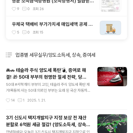
영문 소득금액증명원 (소득증명서) 발급받는
법 (샘플 포함)
9
0
조회
26
우체국 택배비 부가가치세 매입세액 공제 가
능 여부 확인
5
0
조회
15
업종별 세무실무/양도소득세, 상속, 증여세
분류 전체보기
주요 글 목록
🚘🚗 테슬라 주식 양도세 폭탄💣, 증여로 해
결! 🎁 50대 부부의 현명한 절세 전략, 당신
글 내용
도 알아두세요!
50대 #서학개미 부부의 고민, 테슬라 주식 양도세 폭탄 제
거!목동에 사는 50대 의뢰인 부부는 오래 된 국산 자동차
를 바꾸려고 모아둔 돈이 있었는데, 어느 날 갑자기 마음이
작성시간
14
1
2025. 1. 21.
바뀌어 자동차를 사는 대신 테슬라 주식을 구매했습니
다. 이 결정은 신의 한 수 였습니다. 갓슬라의 주가가 스페
이스엑스의 궤도처럼 급등하여 큰 평가이익을 얻었지만,열
3기 신도시 택지개발지구 지정 보상 전 재산
배 이상 급등한 주가 덕에 예상되는 양도소득세만 1억에 가
분할로 6억원 세금 절감! (양도소득세, 상속
까웠습니다. 의뢰인 부부는 미장 주가 동향때문인지, #세
글 내용
세, 증여세)
금 걱정때문인지 정확한 이유는 알 수 없었으나 밤잠을 이
안녕하세요! 오늘은 3기 신도시 택지개발지구 지정으로 인