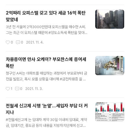
증할 수 있도록 단단히 준비해야 한다는 소리다. 구인서 국
가 어디서 자금을 얻어 자산을..
세상담센터 상담관은 "추정이라는 단어의 의미는 반증이
2억짜리 오피스텔 갖고 있다 세금 16억 폭탄
있다면 즉 실제 매매거래라는 것을 입증하면 번복이 가능
맞았네
한 것이므로, 납세자 스스로 #양도 에 해당하는지 3단계로
글 내용
검토해 볼 필요가 있다"고 했다. http://www.joseilbo.c
3년 전 서울에 2억3000만원대 오피스텔을 매수한 A씨.
om/news/htmls/2021/11/20211108437587.html
그는 최근 이 오피스텔 때문에 #양도소득세 폭탄을 맞아
①'증여일까, 양도일까' 판단할 잣대는 3가지 #. A씨..
밤잠을 설치고 있다. 그는 20년전 10억여원에 샀던 서울
작성시간
0
0
2021. 11. 4.
강남지역 단독주택을 최근 30억여원에 팔고 20억원대 신
축 아파트를 샀다. A씨는 #일시적2주택 자라고 생각해 양
도세를 냈다. 그런데 얼마 후 국세청에서 예상치 못한 세금
차용증이면 만사 오케이? 부모찬스에 증여세
통지서가 날아왔다. A 씨는 3주택자여서 #양도세 가 #중
폭탄
과세 돼 16억5000만원을 내야 한다는 것. 국세청은 A씨
글 내용
가 보유한 오피스텔을 #주택 수에 포함된다고 판정해 A씨
청구인 A씨는 아파트를 매입하는 과정에서 부모로부터 금
는 #일시적3주택 자가 돼 버렸기 때문이다. 그는 “#오피
전을 빌렸고, 혹시 모를 상황을 대비해 #금전차용증 을 작
스텔 을 업무용으로 쓰겠다던 세입자를 믿은 게 화근이었
성했다. 이후 관련 이자를 지급해 오던 중 국세청으로부터
작성시간
1
0
2021. 11. 3.
다”고 했다. 이 세입자는 전입신고도 하지 않은 채 오피스
#증여세 고지서를 통보 받았다. 현행 증여세법상 재산 취
텔을 주택으로 쓴 것으로 드..
득자의 직업, 연령, 소득 및 재산 상태 등으로 볼 때 재산을
자력으로 취득했다고 인정하기 어려울 땐 그 재산의 취득
전월세 신고제 시행 '눈앞'…세입자 부담 더 커
자금을 취득자가 증여받은 것으로 추정하고 있다. 이 법을
지나
근거로 과세관청이 조사를 거쳐 A씨에게 증여세를 부과한
글 내용
것이다. A씨는 "어머니로부터 정상적으로 차입한 금액으
#전월세신고제 는 임대차 계약 30일 이내에 임대료, 계약
로 원금일부와 이자를 매월 지급하고 있다"고 주장했다. 원
금, 임대기간, 중도금 등의 내용을 지방자치단체에 신고하