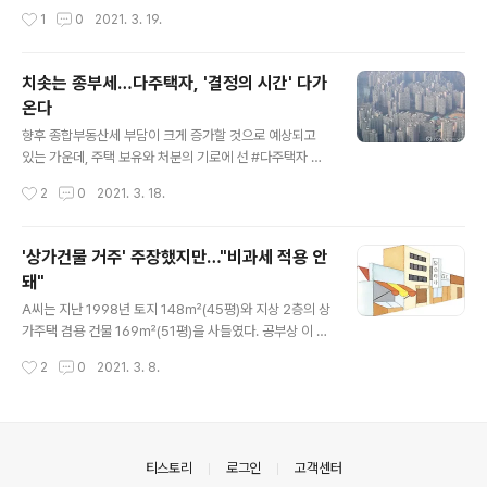
리금을 갚아나갔다면 정상적인 매수자금원천으로 봐야 한
는 것을 의무화한 것이다. 재계약으로 월세나 계약금 등 임
작성시간
1
0
2021. 3. 19.
다는 게 A씨 주장의 핵심이다. 반면, 국세청은 원칙적으로
대조건이 바뀔 때도 지자체에 신고해야 한다. 그동안 #임
직계존비속 간의 #소비대차 는 인정되지..
대소득 을 신고하지 않은 500여만 가구가 과세 대상에 편
입될 것으로 보고 있다. 기존에 신고한 #임대인 들도 정확
치솟는 종부세…다주택자, '결정의 시간' 다가
한 소득이 노출되면서 기존보다 세 부담이 늘어날 수 있다.
온다
#임대사업자 #주택임대사업자 #임대수입 #임대업 http
글 내용
s://www.etoday.co.kr/news/view/2005861 전월
향후 종합부동산세 부담이 크게 증가할 것으로 예상되고
세 신고제 시행 '눈앞'…세입자 부담 더 커지나 (그래픽=신
있는 가운데, 주택 보유와 처분의 기로에 선 #다주택자 들
미영 기자 win8226@)개정 주택임대차보호 중 마지막으
의 결정의 시간이 다가오고 있다. 올해 6월 1일 이후 다주
작성시간
2
0
2021. 3. 18.
로 남은 ‘전월세 신고제’가 4월부터 시범운영에 들어간다.
택자의 #양도소득세 #중과세율 이 10%p 더 인상되고, 매
정부는 전..
년 6월 1일을 기준으로 한 해의 보유세가 부과되기 때문에
6월 1일 이전의 의사결정이 중요해 지고 있는 것. "다주택
'상가건물 거주' 주장했지만…"비과세 적용 안
자의 경우 매년 부담해야 하는 보유세 상승에 따라 지속적
돼"
으로 주택을 보유할 것인지, #양도 또는 #증여 등을 통해
글 내용
#종합부동산세 부담을 낮출 것인지에 대한 의사 결정이 중
A씨는 지난 1998년 토지 148㎡(45평)와 지상 2층의 상
요한 시점"이라며 "이미 증여 시 취득세율의 #중과 는 지난
가주택 겸용 건물 169㎡(51평)을 사들였다. 공부상 이 건
해 8월 12일부터 적용되고 있지만, 올해 6월 1일 이후 #다
물의 1층은 식당 2개와 주택이 혼재돼 있었고, 2층은 주택
작성시간
2
0
2021. 3. 8.
주택 양도소득세 중과세율이 10%p 더 인상되고, 매년 6
으로 등재돼 있었다. 이후 A씨는 2018년 건물을 양도하면
월 1일을 기준으..
서 1세대 1주택 및 부수토지의 양도로 보고 세무서에 양도
소득세를 신고하지 않았다. 소득세법은 1세대 1주택을 보
유하는 경우로서 대통령령으로 정하는 요건을 충족하는 주
택은 소득세를 매기지 않는다고 규정하고 있다. 1세대 1주
의안내
티스토리
로그인
고객센터
택의 범위로는 주택면적이 그 외의 부분보다 적거나 같을