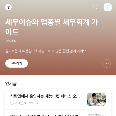
검색하기
티스토리
세무이슈와 업종별 세무회계 가
이드
구독자
6
슬기로운 세무 생활! 1:1 채팅으로 더 많은 꿀팁 얻어 가세요.
구독하기
신고하기 레이어
열기
인기글
사람인에서 운영하는 재능마켓 서비스 오투
잡에서 세무 카테고리 대표 회계사 / 세무사
7
0
조회
52
로 선정되었습니다.