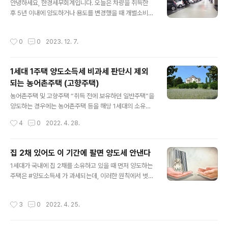
안녕하세요, 한경세무회계입니다. 오늘은 차량을 취득한
인테리어 등 자본적 지출액, 양도소득세 세금 신고 수수료,
후 5년 이내에 양도하거나 용도를 변경했을 때 개별소비세
매도시 (처분시) 중개수수료, 국민주택매각차손 등요건에
대상인 경우를 소개합니다. 오늘 소개해드릴 사례의 A 업
해당하는 경우 장기보유특별공제 적용 가능더보기 #장기
체는 자동차대여사업자이며, 차량 취득 시 개별소비세를
보유특별공제액 계산시 공제율 알아보기 종합부동산세: 보
작성시간
0
0
2023. 12. 7.
면제 받고 있습니다. 그런데 A 업체에서 기장을 맡기기 이
유주택 및 가액 등에 따라 개별과세증여세: 가족에게 무상
전 기간인 2023년 3, 4분기에 발생한 2건의 매각 건에 대
으로 소유권을 이전하..
해서 세무서에서 연락이 왔습니다. 내용을 확인해 보니 개
1세대 1주택 양도소득세 비과세 판단시 제외
별소비세를 면제 받고 취득한 차량을 5년 이내에 양도한
되는 농어촌주택 (고향주택)
것이 확인되었습니다. 개별소비세를 면제 받고 취득한 차
글 내용
량은 5년 이내 양도 시 개별소비세 신고를 진행해야합니
농어촌주택 및 고향주택 “취득 전에 보유하던 일반주택”을
다. 자동차 양도 시 개별소비세 신고 관련 내용은 아래와 같
양도하는 경우에는 농어촌주택 등을 해당 1세대의 소유주
습니다. 1. 신고대상 : 취득한 후 5년 이내에 양도하거나, 용
택이 아닌 것으로 보아 비과세규정을 적용한다. 농어촌주
작성시간
4
0
2022. 4. 28.
도를 변경한 승용자동차 2. 신..
택(고향주택)은 주택 및 이에 딸린 토지의 기준시가 합계액
이 해당 주택의 취득 당시 2억원(한옥은 4억원)을 초과하
지 않아야 하며, 취득 후 3년 이상을 보유하여야 한다. 이때
집 2채 있어도 이 기간에 팔면 양도세 안낸다
일반주택이 소재한 읍·면 지역 또는 연접한 읍·면지역(고향
글 내용
1세대가 국내에 집 2채를 소유하고 있을 때 먼저 양도하는
주택은 같은 시 또는 연접한 시)이 아닌 곳에서 농어촌주택
주택은 #양도소득세 가 과세되는데, 이러한 원칙에서 벗어
을 취득하여야 한다. 농어촌주택의 취득기간요건 및 지역
나는 경우도 있다. 같은 조건으로 일정기간 내에 팔았다면
요건 체크 1세대가 2003년 8월 1일부터 2022년 12월 3
양도차익에 대해 비과세를 적용받을 수 있어서다. 세법에
1일까지의 기간에 취득(유상·무상취득 불문, 자기가 건설하
작성시간
3
0
2022. 4. 25.
서는 이를 '일시적 2주택 비과세 특례(소득세법시행령 제1
여 취득한 경우를 포함)하여야 한다. 취득 당시 “다음의 어
55조 제1항)'로 규정한다. 이 과세특례는 ① 국내에 1주택
느 하나에 해당하는 지..
을 소유한 1세대가 그 주택(종전주택)을 취득한 날부터 1년