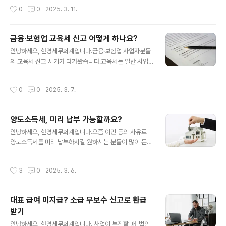
정도의 금액이 개인 자금으로 지출되었는데, 이 비용들은
는 게 까다로워 많이들 어려움을 겪고 계십니다.이번 가이
작성시간
0
0
2025. 3. 11.
명백히 회사 사업과 관련된 지출이었..
드에서는 대출 대상별(제3자/직원 보증금/주주·임원)로 나
누어 세무 처리 방법을 알기 쉽게 설명해 드리겠습니다. 1.
특수관계인이란?특수관계인이란 혈족, 인척, 또는 기업에
금융·보험업 교육세 신고 어떻게 하나요?
영향력을 행사하는 사람/법인 등을 말합니다.세법에서는
글 내용
친족 등 유대관계가 있는 자들이 거래를 가장해 조세를 회
안녕하세요, 한경세무회계입니다.금융·보험업 사업자분들
피하는 일을 방지하고자 규정을 별도로 두고 있습니다. 🔽
의 교육세 신고 시기가 다가왔습니다.교육세는 일반 사업
특수관계인의 범위가 궁금해요 2. 대출 대상별 세무처리2
자들에게는 익숙하지 않은 세금이지만, 금융·보험업을 운
-1 제 3자에게 무이자로 돈을 빌려준 경우증여세◾ 증여세
영하시는 분들께는 매우 중요한 세금입니다.오늘은 25년
작성시간
0
0
2025. 3. 7.
과세 여부 : 해당사항 없음고용관계..
교육세 신고와 관련된 모든 정보를 누구나 이해하기 쉽게
설명해 드리겠습니다. 1. 교육세란?교육세는 교육환경 개
선과 교육재정 확충을 위해 특정 금융·보험 거래에 부과되
양도소득세, 미리 납부 가능할까요?
는 목적세입니다. 금융·보험업 관련 세금으로 일반 법인세
글 내용
나 소득세와는 별도로 신고·납부해야 합니다.💡교육세는
안녕하세요, 한경세무회계입니다.요즘 이민 등의 사유로
금융·보험업 사업자가 고객으로부터 받은 수입금액에 일정
양도소득세를 미리 납부하시길 원하시는 분들이 많이 문의
세율(0.5%)을 적용하여 계산합니다. 2. 교육세 신고 관련
하시고 계십니다.일반적인 소득과 다른 점이 많기 때문에
정보◾ 과세기간 2024년 1월 1일 ~ 2024년 12월 31
제대로 신고하기 어려워하시는 분들이 많습니다.오늘은 양
작성시간
3
0
2025. 3. 6.
일 💡단, 2024년에 신규로 금융..
도소득세의 특징부터 세금 납부, 그리고 주의사항까지 알
기 쉽게 설명해 드리겠습니다. 1. 양도소득세란?개인이 토
지, 건물 등 부동산이나 주식의 양도 또는 분양권과 같은 부
대표 급여 미지급? 소급 무보수 신고로 환급
동산에 관한 권리 양도로 인하여 발생하는 이익(소득)을 과
받기
세대상으로 하여 부과하는 세금입니다. 부동산토지, 건물
글 내용
(무허가, 미등기 건물도 과세대상 포함)부동산에 관한 권리
안녕하세요, 한경세무회계입니다. 사업이 부진할 때, 법인