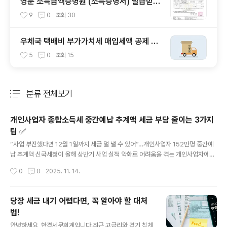
영문 소득금액증명원 (소득증명서) 발급받는
법 (샘플 포함)
9
0
조회
30
우체국 택배비 부가가치세 매입세액 공제 가
능 여부 확인
5
0
조회
15
분류 전체보기
주요 글 목록
개인사업자 종합소득세 중간예납 추계액 세금 부담 줄이는 3가지
팁 ✅
글 내용
“사업 부진했다면 12월 1일까지 세금 덜 낼 수 있어”…개인사업자 152만명 중간예
납 추계액 신국세청이 올해 상반기 사업 실적 악화로 어려움을 겪는 개인사업자에게
전년도 대비 세 부담을 크게 줄일 수 있는 방법을 제시했다. 종합소득세 중간예납 추
작성시간
0
0
2025. 11. 14.
계액 신고 제도를 통해, 올해 상반기mmmedia.co.kr 국세청에서 개인사업자 152
만명에게 중간예납 고지서를 발송했다는 뉴스 보셨나요? 개인사업자 중 중간예납 고
지서를 받은 분들은 2025년 12월 1일까지 전년도 종합소득세의 1/2만큼 납부해야
당장 세금 내기 어렵다면, 꼭 알아야 할 대처
해요.그런데 여기서 중요한 소식이 있어요. 올해 사업이 작년보다 부진했다면, 고지
법!
받은 금액을 그대로 낼 필요 없어요.상반기 실적을 기준으로 추계액을 신고하면 세금
글 내용
을 최대 100% 까지 줄일 수 있거든요. 💰 세..
안녕하세요, 한경세무회계입니다.최근 고금리와 경기 침체