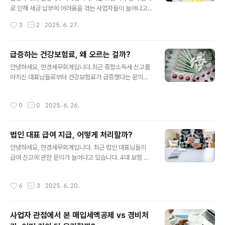
로 인해 세금 납부에 어려움을 겪는 사업자들이 늘어나고
있습니다.특히 자영업자 대출 연체율이 2022년 0.5%에
작성시간
3
2
2025. 6. 27.
서 2024년 1.52%로 3배나 증가하면서, 납부할 세금도
부족한 실정입니다. 세금을 내기 어려울 때 무작정 카드론
이나 현금서비스를 이용하시는 분들이 많은데, 이는 오히
급증하는 건강보험료, 왜 오르는 걸까?
려 더 큰 부담을 가져올 수 있습니다.오늘은 세금 납부가 어
글 내용
안녕하세요, 한경세무회계입니다.최근 종합소득세 신고를
려울 때 현명하게 대처하는 방법에 대해 자세히 설명해 드
마치신 대표님들로부터 건강보험료가 급증했다는 문의가
리겠습니다. 1. 카드론으로 세금 납부, 정말 괜찮을까?많은
많이 들어오고 있습니다.많은 분들이 세금 신고만 했을 뿐
분들이 급한 마음에 카드론이나 현금서비스로 세금을 납부
인데 왜 건강보험료까지 오르는지 모르겠다며 당황하고 계
하시는데, 이는 밑 빠진 독에 물 붓기가 될 수 있습니다. 왜
작성시간
0
0
2025. 6. 26.
시는데, 오늘은 건강보험료가 오르는지, 그리고 어떻게 대
위험한가요?카드론 평균 금리 : 연 13%현금서비스 평균
응해야 하는지에 대해 자세히 설명해 드리겠습니다. 1. 건
금리 : 연 17%세금 연..
강보험료, 왜 오르는 걸까?많은 대표님들이 가장 궁금해하
법인 대표 급여 지급, 어떻게 처리할까?
시는 내용입니다.건강보험료 급증 현상은 바로 다음과 같
글 내용
은 이유로 발생합니다. 종합소득세 신고 내용이 건강보험
안녕하세요, 한경세무회계입니다. 최근 법인 대표님들의
공단으로 자동 연계되기 때문입니다.5월에 종합소득세를
급여 신고에 관한 문의가 늘어나고 있습니다. 4대 보험 가
신고 → 국세청에서 건강보험공단으로 소득 자료 전송 →
입 신고 외에도 특히 급여 외에 다른 소득이 있을 때, 어떻
약 6개월 후 건강보험료 재산정이전에는 예상 소득을 기준
게 신고해야 하는지 모르시는 분들이 많았습니다. 오늘은
작성시간
6
3
2025. 6. 20.
으로 보험료를 납부했지만, 실제 확정된 소득을 바탕으로
법인 대표가 급여를 받을 때 다른 소득과의 합산 신고에 대
다..
해 쉽게 설명해 드리겠습니다. 1. 법인 대표 급여 신고 기본
원칙법인 대표가 회사로부터 급여를 받는 경우, 이는 근로
사업자 관점에서 본 매입세액공제 vs 경비처
소득으로 분류됩니다. 하지만 여기서 중요한 점은 다른 소