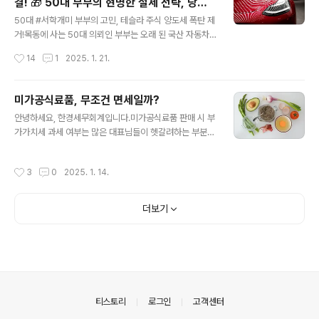
결! 🎁 50대 부부의 현명한 절세 전략, 당신
해야 합니다. 💡단, 음식과 음료를 함께 판매하는 경우, 휴
글 내용
도 알아두세요!
게음식점도 같이 사업자 등록하셔야 합니다. 휴게 음식점
50대 #서학개미 부부의 고민, 테슬라 주식 양도세 폭탄 제
은 아래 필요 서류와 함께 먼저 관할 보건소 식품위생과에
거!목동에 사는 50대 의뢰인 부부는 오래 된 국산 자동차
영업 신고해야 합니다.①신분증 ②보건증(1년 이내) ③위
를 바꾸려고 모아둔 돈이 있었는데, 어느 날 갑자기 마음이
작성시간
14
1
2025. 1. 21.
생 교육필증 ④식품 영업 신고서 ⑤임대차 ..
바뀌어 자동차를 사는 대신 테슬라 주식을 구매했습니
다. 이 결정은 신의 한 수 였습니다. 갓슬라의 주가가 스페
이스엑스의 궤도처럼 급등하여 큰 평가이익을 얻었지만,열
미가공식료품, 무조건 면세일까?
배 이상 급등한 주가 덕에 예상되는 양도소득세만 1억에 가
글 내용
안녕하세요, 한경세무회계입니다.미가공식료품 판매 시 부
까웠습니다. 의뢰인 부부는 미장 주가 동향때문인지, #세
가가치세 과세 여부는 많은 대표님들이 헷갈려하는 부분입
금 걱정때문인지 정확한 이유는 알 수 없었으나 밤잠을 이
니다. 하지만 제대로 과세/면세를 구분하지 않고 신고하면
루지 못했습니다.과연 의뢰인 부부는 어떻게 이 문제를 해
추후 문제가 될 수 있기에 꼼꼼한 확인이 필요합니다.오늘
결했을까요? 🤔 증여, 절세의 해결사!의뢰인 부부는 뉴스
작성시간
3
0
2025. 1. 14.
은 가공 여부에 따른 농수축산물의 과세/면세 기준에 대해
에서 증여를 통해 세금을 줄일 수 있다는 정보를 접하고, 한
자세히 알아보겠습니다. 1. 미가공식료품이란?미가공식료
경세무회계를 찾아 증..
품이란 식용의 농·축·수·임산물과 소금으로서 전혀 가공되
더보기
지 않거나, 탈곡, 정미 등의 본래의 성질이 변하지 아니하는
정도의 1차 가공을 거친 식료품을 말합니다. 미가공식료품
은 국산이나 일정 요건을 갖춘 외국산이면 부가가치세가
면제됩니다. 💡소금은 식용에 사용하는 천일염, 제재소금
은 면세이나, 다른 소금은 과세합니다.💡2026년 1월 1일
부터 일부 단순가공 식료품(김치, 두부 ..
의안내
티스토리
로그인
고객센터