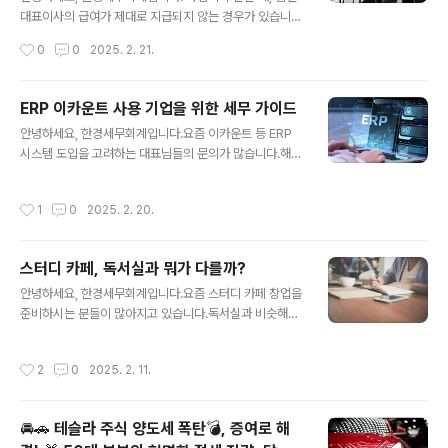
부동산을 취득할 수 있는 권리, 지상권, 전세권, 등기된 부
대표이사의 급여가 제대로 지급되지 않는 경우가 있습니
동산 임차권주식 등상장법인의 주식 등으로서의 당해 법인
다.실제로 최근 많은 대표님들이 저희를 찾아오셔서 다시
작성시간
0
0
2025. 2. 21.
의 대주주 양도분과 장외시장 양도주식, 비..
신고하여 환급이 가능한지 문의를 주셨고,하나씩 다시 수
정하여 원래 내지 않았어야 할 보험료 등을 환급받으셨습
니다.하지만 아직도 제대로 수정 신고하지 않아 불필요하
ERP 이카운트 사용 기업을 위한 세무 가이드
게 낸 많은 금액을 환급받지 못한 분들이 많습니다.그래서
글 내용
안녕하세요, 한경세무회계입니다.요즘 이카운트 등 ERP
오늘 이 가이드를 통해서 본인도 환급받을 수 있는 경우에
시스템 도입을 고려하는 대표님들의 문의가 많습니다.해당
해당하지 않는지 꼭 확인해 보시길 바랍니다. 1. 소급 무보
시스템을 도입하여 효과적으로 활용할 수 있다면 업무 비
수 신고란?소급 무보수 신고는 대표이사가 급여를 받지 않
용도 절감하고 효율성도 높일 수 있습니다.이번 가이드를
았음을 사후에 신고하는 절차입니다.회사의 자금 사정이
작성시간
1
0
2025. 2. 20.
보시고 기업에 맞는 세무 전략을 세운다면 ERP 시스템을
좋지 않아 대표이사가 급여를 받지 않은 경우 적용 가능하
잘 활용하실 수 있으실 겁니다. 1. ERP 시스템이란?전자적
며 이를 증명할 서류 제출이 필요합니다. 소급 무..
자원 관리(ERP)는 기업에 필요한 회계, 급여, 재고 등 업무
스터디 카페, 독서실과 뭐가 다를까?
에 필요한 기능을 제공하는 소프트웨어 시스템입니다.ERP
글 내용
시스템을 도입하면 재무 관리와 세무 기장을 체계적으로
안녕하세요, 한경세무회계입니다.요즘 스터디 카페 창업을
진행할 수 있습니다. 다만, 각 기업의 ERP 활용 능력이나
준비하시는 분들이 많아지고 있습니다.독서실과 비슷해보
업무 방식에 따라 세무 관리 방법이 달라질 수 있습니다.이
이지만 실제론 다른 점이 많아 창업 전 많이들 문의해주고
번 가이드를 통해 ERP, 특히 이카운트를 활용하는 기업에
계십니다.오늘은 스터디 카페 사업자 등록부터 세금 신고,
작성시간
2
0
2025. 2. 11.
게 적합한 세무 전략을 ..
그리고 주의사항까지 필요한 정보를 알기 쉽게 설명해 드
리겠습니다. 1. 사업자등록 (업종 및 인허가)◾ 사업자등록
스터디 카페는 일반 독서실과 다르게 교육청의 허가를 받
🚘🚗 테슬라 주식 양도세 폭탄💣, 증여로 해
는 사업이 아니므로, 사업자 등록 시 공간임대업으로 등록