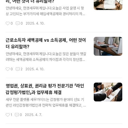
리, 어떤 것이 더 유리할까?
득이 있다면 반드시 합산하여 신고해야 한다는 것입니다.
글 내용
주요 신고 원칙급여 외 다른 소득이 있으면 합산 신고 필수
안녕하세요, 한경세무회계입니다.오늘은 사업 운영 시 항
두 곳 이상에서 급여를 받는다면 합산 신고 필수분리과세
상 고민되는 부가가치세 매입세액공제와 경비처리의 차이
대상 소득을 제외한 모든 소득 포함연말정산과 별도로 종
점과 실질적인 혜택을 비교해보려고 합니다. 특히 식대와
작성시간
0
0
2025. 4. 10.
합소득세 신고 필요 2. 합산 ..
같은 일상적인 비용을 어떻게 처리하는 것이 세금 측면에
서 더 유리한지 알아보겠습니다. 부가가치세 매입세액공제
와 경비처리의 기본 개념부가가치세 매입세액공제 : 사업
근로소득자 세액공제 vs 소득공제, 어떤 것이
과 관련하여 지출한 비용에 포함된 부가가치세를 납부해야
더 유리할까?
할 부가가치세에서 공제받는 제도입니다.경비처리 : 사업
글 내용
관련 지출을 비용으로 인정받아 과세소득을 줄이는 방식으
안녕하세요, 한경세무회계입니다.오늘은 많은 분들이 헷갈
로, 소득세나 법인세 계산 시 해당 금액만큼 과세표준이 감
려하는 세액공제와 소득공제의 차이점과 각각의 장단점에
소합니다. 실제 사례 분석 : 식대 110만 원 지출 시 비교사
대해 알아보려고 합니다. 연말정산 시즌이 다가올 때마다
작성시간
0
2
2025. 4. 10.
업자용 카드나 법인카드로 식대 110만 원을 지출할 때, 두
항상 고민되는 부분이죠. 이번 포스팅을 통해 여러분의 상
가지 방식의 세금 혜택을 비교해 보겠습니다.소..
황에 맞는 최적의 절세 전략을 세워보세요! 세액공제와 소
득공제의 기본 개념먼저 두 개념의 차이점부터 명확히 알
영업권, 상표권, 권리금 평가 전문기관 「라인
아볼까요? 소득공제 : 과세표준을 계산할 때 '소득'에서 특
감정평가법인」과 업무제휴 체결
정 금액을 공제하는 방식입니다.즉, 세금을 계산하는 기준
글 내용
이 되는 금액 자체를 줄여주는 것이죠. 세액공제 : 과세표준
세무 전문 플랫폼 세무가이드는 감정평가 분야의 선도 기
에 세율을 적용해 산출된 '세액'에서 직접 일정 금액을 공제
관인 라인감정평가법인과 전략적 업무제휴를 체결하고, 영
하는 방식입니다.이미 계산된 세금에서 바로 차감해 주는
업권, 권리금, 상표권, 특허권 등 무형자산과 부동산 가치평
작성시간
1
0
2025. 4. 7.
것입니다. 어떤 것이 더 유리할까요?결론부터 말씀드리자
가 분야에서의 협업을 본격화한다고 5일 밝혔습니다. 이번
면, "상황에 따라 다릅니다".일반적으로 ..
제휴를 통해 양사는 감정평가와 세무 컨설팅의 전문 역량