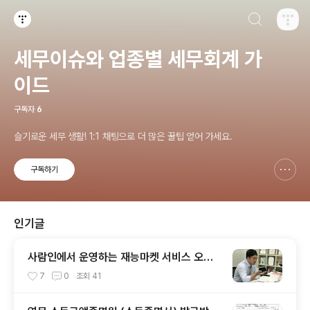
검색하기
티스토리
세무이슈와 업종별 세무회계 가
이드
구독자
6
슬기로운 세무 생활! 1:1 채팅으로 더 많은 꿀팁 얻어 가세요.
구독하기
신고하기 레이어
열기
인기글
사람인에서 운영하는 재능마켓 서비스 오투
잡에서 세무 카테고리 대표 회계사 / 세무사
7
0
조회
41
로 선정되었습니다.