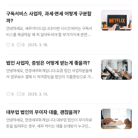
는 세법 및 사업 운영 방식에서 명확한 구분이 필요합니
다. 다음 사항을 철저히 준비하세요. 1. 계약 구조 및 역할
구독서비스 사업자, 과세·면세 어떻게 구분할
명확화✅ 알선 계약 유지고용알선업은 단순히 구인자와 구
까?
직자를 연결하는 역할이며, 알선 후 채용 여부 및 고용 계약
글 내용
은 당사자 간 이루어져야 합니다.인력공급업으로 간주되지
안녕하세요, 세무가이드입니다!이번 시리즈에서는 구독서
않으려면, 알선 업체가 근로자의 근무 상황을 직접 관리하
비스를 제공하실 때 꼭 알아두셔야 할 부가가치세 관련 정
거나 급여를 지급해서는 안 됩니다. ✅ 채용 확정 후 추가
보를 알기 쉽게 설명해드리려고 합니다.특히 일반 구독서
작성시간
3
0
2025. 3. 18.
개입 금지구직자가 알선을 통해 취업한 후에도 지속적인
비스와 인터넷신문 구독서비스 간의 세금 차이에 대해 상
고용·업무 관리(출퇴근 통제, 급여 지급 등..
세히 알아보겠습니다.구독경제가 성장하면서 많은 분들이
구독 모델로 비즈니스를 시작하고 계신데요. 사업 초기에
법인 사업자, 증빙은 어떻게 받는게 좋을까?
세금 문제를 제대로 이해하지 못하면 나중에 예상치 못한
글 내용
안녕하세요, 한경세무회계입니다.요즘 법인 사업자분들께
세금 부담이 생길 수 있습니다.이 가이드를 통해 여러분의
서 업무보수 결제 시 적격증빙을 법인의 지출증빙으로 가
비즈니스에 맞는 세금 전략을 세우는 데 도움이 되길 바랍
수금 처리할지, 개인 소득공제로 받을지 문의를 주시는 경
니다. 1. 일반 구독서비스 vs. 인터넷신문 구독서비스 : 세
우가 많습니다. 아래는 실제 한 대표님의 사례입니다.💬
금 차이의 핵심1.1 세금 처리의 기본 차이일반 구독서비스
작성시간
0
0
2025. 3. 13.
막 법인 설립 후 법인 카드를 아직 개설하지 못해 개인 카드
: 대부분의 구독서비스(예 : OTT, 콘텐츠 멤버십, 정기배
로 결제한 사례법인 등록은 완료되었지만 법인 통장과 카
송 등)는 부가가치세 과세 대상입니다..
드는 아직 개설 중이었습니다.그러나 급하게 진행해야 할
대부업 법인의 무이자 대출, 괜찮을까?
첫 고객사 미팅이 잡혔고, 미팅 준비를 위해 노트북, 회의실
글 내용
대여비, 사무용품, 접대비 등의 비용이 발생했습니다.김대
안녕하세요, 한경세무회계입니다.대부업 법인이 무이자로
표는 법인 카드가 없어 어쩔 수 없이 자신의 개인 신용카드
돈을 빌려주는 경우, 세무 처리는 대출 상대방이 누구인지
와 개인 계좌에서 이 비용들을 지출했습니다.총 300만 원
에 따라 크게 달라집니다. 특히 특수관계인 여부를 판단하