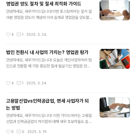
을 결합하여, 보다 정밀하고 신뢰도 높은 자산 가치 평가 서
영업권 양도 절차 및 절세 최적화 가이드
비스를 제공할 예정입니다. 특히 무형자산 평가의 객관성
글 내용
안녕하세요, 세무가이드입니다!이번 포스팅에서는 앞서 알
과 투명성에 대한 절세 컨설팅 시장의 니즈가 커지는 가운
아본 영업권 양도의 개념에 이어 실제로 영업권을 양도할
데, 이번 협업은 실무적 대안을 제시할 것으로 기대됩니
때 필요한 절차와 발생하는 세금에 대해 자세히 살펴보겠
다. 라인감정평가법인은 국토교통부 인가 감정평가법인으
습니다. 복잡한 내용이지만 최대한 쉽게 설명해 드릴게
로, 영업권, 권리금, 상표권, 특허권 등 다양한 무형자산 평
작성시간
4
1
2025. 3. 24.
요! 1. 영업권 양도 절차 단계별 가이드STEP 1 : 법인 설립
가에 강점을 지닌 전문 기관입니다. 아파트, 상가, 빌딩, 토
하기영업권을 양도하기 위해서는 먼저 법인이 설립되어 있
지 등의 부동산뿐 아니라 표준지 공시지가..
어야 합니다. 법인 설립은 다음과 같은 단계로 진행됩니다.
법인 전환시 내 사업의 가치는? 영업권 평가
상호 결정 및 법인 유형 선택 (주식회사, 유한회사 등)자본
글 내용
금 결정 (최소 자본금 제한은 없으나, 사업 규모에 맞게 설
안녕하세요, 세무가이드입니다! 오늘은 개인사업자에서 법
정)정관 작성법인 설립 등기사업자등록증 발급 🔽법인 설
인으로 전환할 때 가장 중요한 절세 필살기인 영업권 양도
립과정 자세히 알아보기 STEP 2 : 감정평가 의뢰하기영업
에 대해 알아보겠습니다.그동안 개인사업자로 열심히 일궈
권의 가치를 객관적으로 평가받기 위해 공인된 감정평가법
온 사업의 가치를 어떻게 인정받고, 이것이 세금에 어떤 영
작성시간
4
1
2025. 3. 24.
인에 의뢰합니다. 감정평가를 위해 ..
향을 미치는지 자세히 설명해 드릴게요. 1. 영업권이란 무
엇일까요?영업권(goodwill)은 단순히 눈에 보이는 자산
이상의 가치를 말합니다.여러분이 오랜 시간 쌓아온 단골
고용알선업vs인력공급업, 면세 사업자가 되
고객, 브랜드 인지도, 시장에서의 평판, 비즈니스 노하우 등
는 방법
눈에 보이지 않지만 분명한 가치가 있는 무형의 자산을 의
글 내용
미합니다. 💬 쉬운 예시동네에서 10년간 운영한 카페가 있
안녕하세요, 세무가이드입니다! 이번 가이드에서는 고용알
다고 생각해 봅시다. 이 카페의 가치는 단순히 커피머신, 테
선업과 인력공급업의 차이점에 대해 세무 초보자들도 쉽게
이블, 의자 같은 물리적 자산만이 아닙니다. 단골손님들,
이해할 수 있도록 설명해드리려고 합니다.고용알선업(면
작성시간
0
0
2025. 3. 19.
'이 카페 커피 맛있다'라는..
세)이 인력공급업(과세)으로 오인되지 않도록 하기 위해서