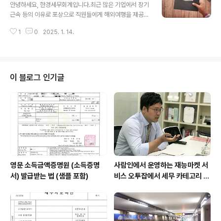
지 않거나, 탈곡, 정미 등의 본래의 성질이 변하지 아니하는
안녕하세요, 한경세무회계입니다.최근 많은 기업에서 장기
정도의 1차 가공을 거친 식료품을 말합니다. 미가공식료품
근속 등의 이유로 포상으로 직원들에게 해외여행을 제공하
은 국산이나 일정 요건을 갖춘 외국산이면 부가가치세가
고 있습니다. 이렇게 직원들에게 지급되는 포상금도 과세
면제됩니다. 💡소금은 식용에 사용하는 천일염, 제재소금
1
0
2025. 1. 14.
가 될까요?오늘은 이런 경우 어떤 소득에 해당되는지 그리
은 면세이나, 다른 소금은 과세합니다.💡2026년 1월 1일
고 원천징수 여부에 대해 알아보겠습니다. 1. 포상금의 성
부터 일부 단순가공 식료품(김치, 두부 ..
격회사를 다니다보면 여러 가지 형태의 포상을 받게 됩니
다.장기근속자라 받을 수도 있고, 사내 경진대회 등을 통해
상금을 수령할 수도 있습니다.이때 사내에서 지급받는 상
이 블로그 인기글
금은 근로자에게 과세됩니다.일반적으로 포상금 등 지급의
업무관련성 여부에 따라 업무관련성이 있다면 근로소득으
로 구분하고, 업무관련성이 적다면 기타 소득으로 구분하
는 편입니다. 2. 상금이 아니라면?만일 회사가 현금이 아닌
상품권,금메달 또는 해외여행을 보내준다면 어떻게 ..
영문 소득금액증명원 (소득증명
사람인에서 운영하는 재능마켓 서
서) 발급받는 법 (샘플 포함)
비스 오투잡에서 세무 카테고리 대
표 회계사 / 세무사로 선정되었습
니다.