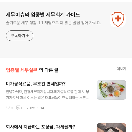
로그 정보
세무이슈와 업종별 세무회계 가이드
슬기로운 세무 생활! 1:1 채팅으로 더 많은 꿀팁 얻어 가세요.
구독하기
더보기
업종별 세무실무
의 다른 글
미가공식료품, 무조건 면세일까?
글 내용
안녕하세요, 한경세무회계입니다.미가공식료품 판매 시 부
가가치세 과세 여부는 많은 대표님들이 헷갈려하는 부분입
니다. 하지만 제대로 과세/면세를 구분하지 않고 신고하면
3
0
2025. 1. 14.
추후 문제가 될 수 있기에 꼼꼼한 확인이 필요합니다.오늘
은 가공 여부에 따른 농수축산물의 과세/면세 기준에 대해
자세히 알아보겠습니다. 1. 미가공식료품이란?미가공식료
회사에서 지급하는 포상금, 과세될까?
품이란 식용의 농·축·수·임산물과 소금으로서 전혀 가공되
글 내용