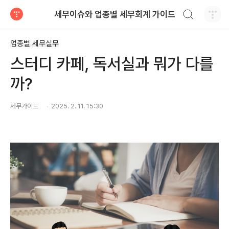
검색하기
세무이슈와 업종별 세무회계 가이드
티스토리
업종별 세무실무
스터디 카페, 독서실과 뭐가 다를
까?
세무가이드ㅤ
2025. 2. 11. 15:30