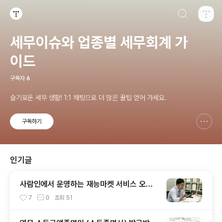
검색하기
티스토리
세무이슈와 업종별 세무회계 가
이드
구독자
6
슬기로운 세무 생활! 1:1 채팅으로 더 많은 꿀팁 얻어 가세요.
구독하기
신고하기 레이어
열기
인기글
사람인에서 운영하는 재능마켓 서비스 오투
잡에서 세무 카테고리 대표 회계사 / 세무사
7
0
조회
51
로 선정되었습니다.