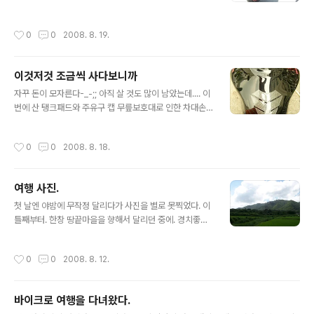
본 적이 있었는데 자동차의 200Km가 바이크의 100Km
5 Total 10만 다음엔 XRT 스텝 + 스테빌라이저 장착할
만큼의 스릴과 긴장감을 주지는 못했었다. 연비도 안좋..
예정 ㅎㅎ cf. 아래 사진은 전 주인에서 넘겨받을 당시. 껍
작성시간
0
0
2008. 8. 19.
질 색상만 다르고 불빛은 동일하다... 파란색이 더 예쁘긴
한데... 내가 겉에다가 파란색 스프레이를 뿌려버릴까?ㅎㅎ
이것저것 조금씩 사다보니까
글 내용
자꾸 돈이 모자른다-_-;; 아직 살 것도 많이 남았는데.... 이
번에 산 탱크패드와 주유구 캡 무릎보호대로 인한 차대손
상방지용 스티커 특가세일때 RS-Taichi 4만원대에 득템
ㅋ 슬립때문에 새로 구매했는데 참 좋다 ㅎ 검정색 가죽으
작성시간
0
0
2008. 8. 18.
로 사고싶었는데... 매진이라 어쩔 수 없이 파란색 들어간
모델로 구매.
여행 사진.
글 내용
첫 날엔 야밤에 무작정 달리다가 사진을 별로 못찍었다. 이
틀째부터. 한창 땅끝마을을 향해서 달리던 중에. 경치좋은
곳(View Point) 이라고 써있는 곳을 발견하고 들어갔다.
근데 그냥 농촌... 뭐니 그래도 기름이 아까워서 한 장 찰칵
작성시간
0
0
2008. 8. 12.
가다가 표지판에 보성이란 곳이 보였다. 주위 사람들한테
녹차밭 얘기를 들었던 적이 있어서 땅끝마을 가는 김에 들
렀다 갔다. 지도 보고 얼마 안 먼 줄 알았는데... 무려 왕복으
바이크로 여행을 다녀왔다.
로 300km나 코스이탈...ㅋㅋ 뭐 그래도 나름 만족. 위에
글 내용