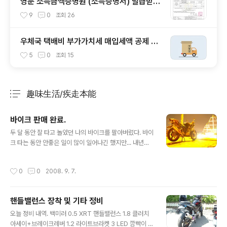
영문 소득금액증명원 (소득증명서) 발급받는
법 (샘플 포함)
9
0
조회
26
우체국 택배비 부가가치세 매입세액 공제 가
능 여부 확인
5
0
조회
15
趣味生活/疾走本能
분류 전체보기
주요 글 목록
바이크 판매 완료.
글 내용
두 달 동안 잘 타고 놀았던 나의 바이크를 팔아버렸다. 바이
크 타는 동안 안좋은 일이 많이 일어나긴 했지만... 내년에
합격하고 나서 RS125로 복귀할 예정이다. 듀카티는 좀 비
싸고-_-;;;; 요 RS 125로 ㅎㅎㅎ 너무 고배기량으로 가면
작성시간
0
0
2008. 9. 7.
바이크의 가장 큰 장점중 하나인 연비가 안좋아지니까... 적
당한 선으로 사야지.. RS125만 해도 15Km/L 정도라던
데...ㅎㅎ 주차비 부담도 없고, 연비도 좋고, 순간 가속력도
핸들밸런스 장착 및 기타 정비
좋고, 온몸으로 속도감을 느낄 수 있는 등 스포츠카에서 느
글 내용
낄 수 없는 여러 장점이 있다. 비록 내 차는 아니지만 전에
오늘 정비 내역. 백미러 0.5 XRT 핸들밸런스 1.8 클러치
몇 달 동안 포르쉐 박스터와 아우디 TT로드스터를 운전해
아세이+브레이크레버 1.2 라이트브라켓 3 LED 깜빡이 3.