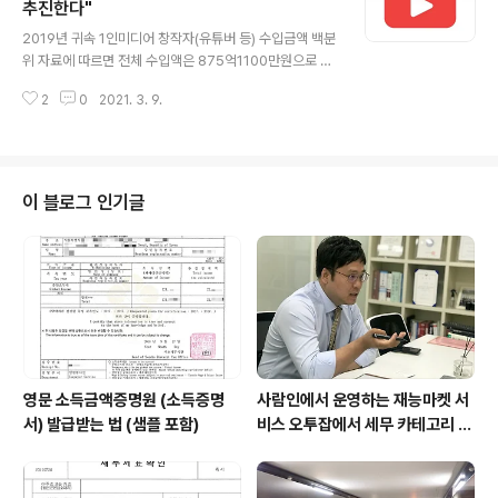
버 블로그에서 한 번 다뤘던 blog.guide.taxmedicent
추진한다"
글 내용
er.com 네. 2 : https://blog.naver.com/cpacow/22
2019년 귀속 1인미디어 창작자(유튜버 등) 수입금액 백분
0971341485 [한경세무회계] 해외에서 근무하는 국외근
위 자료에 따르면 전체 수입액은 875억1100만원으로 상
로자의 종합소득세 신고 안내 (외국납부세액공제) 안녕하
위 1% 고수입자 27명이 연간 벌어들인 수입은 총 181억2
세요. #한경세무회..
2
0
2021. 3. 9.
500만원, 평균 수입액은 6억7100만원으로 나타난 바 있
다. 양 의원은 "해외기업과 거래 등을 통해 수입을 얻는 과
세신고대상자에게 명확한 신고의무를 부과하고 신고의 투
명성을 제고하기 위한 법안을 마련했다"며 "소득있는 곳에
세금이 있다라는 원칙에 의거해 국외 원천소득에 대한 탈
이 블로그 인기글
세를 방지하고 과세신고 투명성을 확보할 것"이라고 밝혔
다. http://www.joseilbo.com/news/htmls/2021/0
3/20210307418544.html "5억원 넘게 번 유튜버, 과
세당국 의무 신고 추진한다" ◆…제공 클립아트코리아 해..
영문 소득금액증명원 (소득증명
사람인에서 운영하는 재능마켓 서
서) 발급받는 법 (샘플 포함)
비스 오투잡에서 세무 카테고리 대
표 회계사 / 세무사로 선정되었습
니다.