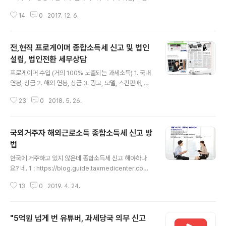
등으로 인해 일시적으로 해외에 나가있으신 분들이나, 국
14
0
2017. 12. 6.
적을 포기하고 이민가신 분들 중 한국에서 사업자등록이
필요한 경우가 있습니다. 현지 체류 중 한국과의 교류를 통
한 비즈니스 기회를 발굴하여 신사업을 추진중인 경우에도
전,현직 프로게이머 종합소득세 신고 및 법인
사업자등록이 필요할 수 있고, 기존에 시험삼아 현지에서
운영하던 사업의 규모가 확장되어 FTA, 관세 혜택을 입고
설립, 법인전환 세무상담
글 내용
자 하는 경우에도 사업자 등록이 반드시 필요합니다. 그런
프로게이머 수입 (거의 100% 노출되는 과세소득) 1. 국내
데 사업자등록을 진행하다 보면 몇 가지 장애물을 마주하
연봉, 상금 2. 해외 연봉, 상금 3. 광고, 모델, 스킨판매, 방
게 됩니다. 주로 발생하는 문제는 아래의 세 가지인데, 쉽게
송활동 등으로 인한 사업소득, 기타소득 (8.8%) 4. BJ 활
해결할 수 있는 방안을 안내해 드리겠습니다. 1. 사업장 확
23
0
2018. 5. 26.
동 등으로 인한 사업소득 5. 유투브 등 컨텐츠 업로드로 인
보 2. 사업자 등록 3. 납세관리인 설..
한 사업소득 6. 해외 게임팀 운영자문으로 인한 기타소득
7. 건물 등 자산 취득으로 인한 임대소득 8. 강연, 행사 등으
국외거주자 해외근로소득 종합소득세 신고 방
로 인한 일시적 사업소득, 기타소득 (8.8%) * #비트코인
등 #가상화폐 로 인한 수입은 별도 논의 필요 프로게이머
법
글 내용
비용 및 세액공제 (프로게이머는 실질적으로 경비가 거의
한국에 거주하고 있지 않은데 종합소득세 신고 해야하나
없음) - 건강보험 - 식비 - 키보드, 마우스, 컴퓨터, 등 장비
요? 네. 1 : https://blog.guide.taxmedicenter.com/
구입비 - 차량유지비 / 택시 등 교통비 - 기타소득 인정받
136 외국납부세액공제 관련 - 국외근로소득 연말정산 및
는 필요경비 - 외국납부세액공제 해..
13
0
2019. 4. 24.
해외사업소득 종합소득세 신고 [여의도회계 http://blog.
protax.co.kr/220971341485 안녕하세요. #여의도회
계사 #여의도세무사 #세무검진센터 #한경세무회계 #정
"5억원 넘게 번 유튜버, 과세당국 의무 신고
영록 #회계사 입니다. 국외근로소득에 대해서는 전에 네이