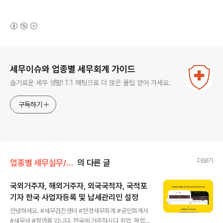
(새창열림)
로그 정보
세무이슈와 업종별 세무회계 가이드
슬기로운 세무 생활! 1:1 채팅으로 더 많은 꿀팁 얻어 가세요.
구독하기
더보기
업종별 세무실무/국외거주, 국외소득
의 다른 글
국외거주자, 해외거주자, 외국국적자, 국적포
기자 한국 사업자등록 및 납세관리인 설정
글 내용
안녕하세요. #세무검진센터 #한경세무회계 #공인회계사
#세무사 #정영록 입니다. 한국에 거주하시다 취업, 학업