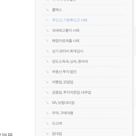
홈택스
무신고, 기한후신고 사례
과세예고통지 사례
해명자료제출 사례
상가 관리비 회계감사
양도소득세, 상속, 증여세
부동산 투자 법인
여행업, 관광업
금융업, 투자자문업, 대부업
GA, 보험대리점
무역, 구매대행
도소매
임대업
우편물