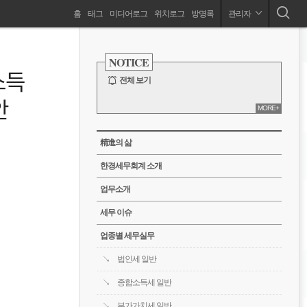
네
홈
태그
미디어로그
위치로그
방명록
관리자
슬기로운 세무 생활! 1:1 채팅으로 더 많은 꿀팁 얻어 가세요.
비
사
이
NOTICE
드
게
소득
바
전체 보기
이
안
MORE+
션
CATEGORY
精進의 삶
한경세무회계 소개
업무소개
세무 이슈
업종별 세무실무
법인세 일반
종합소득세 일반
부가가치세 일반