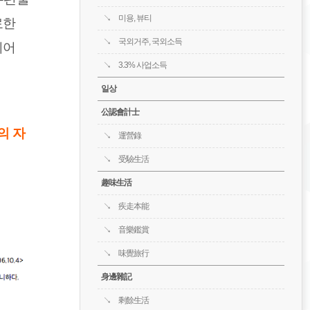
미용, 뷰티
료한
국외거주, 국외소득
되어
3.3% 사업소득
일상
公認會計士
의 자
運營錄
受驗生活
趣味生活
疾走本能
音樂鑑賞
味覺旅行
身邊雜記
剩餘生活