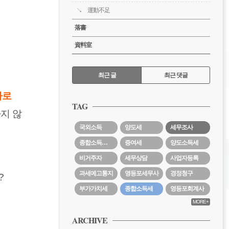
運動不足
落書
資料室
RECENTLY
최근 글
최근 댓글
자로
최
근
TAG
글
지 않
국외소득
양도세
세무조사
종합소득세경정청구
증여세
양도소득세
비거주자
세무상담
사업자등록
과세예고통지
영등포세무사
경정청구
?
부가가치세
종합소득세
영등포회계사
MORE+
ARCHIVE