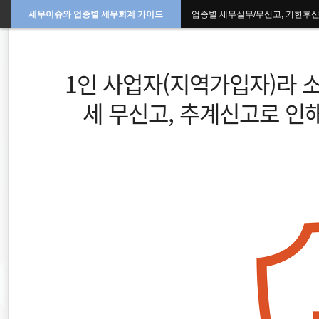
세무이슈와 업종별 세무회계 가이드
업종별 세무실무/무신고, 기한후
본
문
검
으
색
로
바
1인 사업자(지역가입자)라 
로
가
기
세 무신고, 추계신고로 인
국외소득
양도세
세무조사
종합소득세경정청구
증여세