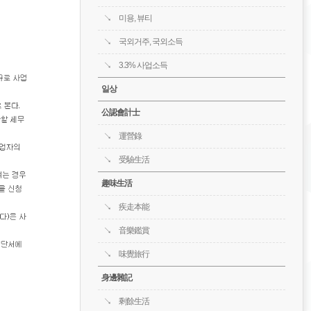
미용, 뷰티
국외거주, 국외소득
3.3% 사업소득
일상
公認會計士
運營錄
受驗生活
趣味生活
疾走本能
音樂鑑賞
味覺旅行
身邊雜記
剩餘生活