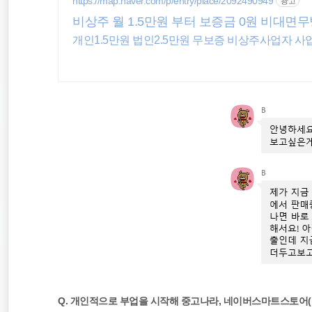
https://map.naver.com/p/entry/place/2092490949
광고
세무조사
비상주 월 1.5만원 부터 보증금 0원 비대면
개인1.5만원 법인2.5만원 무보증 비상주사업자 사
경정청구
영등포세무사
Q. 개인적으로 부업을 시작해 중고나라, 네이버스마트스토어(스