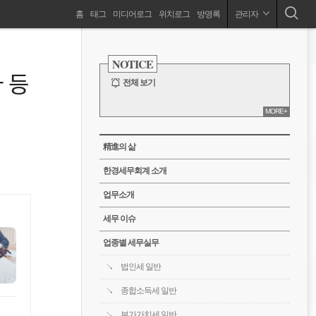
네
홈
태그
미디어로그
위치로그
방명록
관리자
슬기로운 세무 생활! 1:1 채팅으로 더 많은 꿀팁 얻어 가세요.
비
사
이
NOTICE
드
게
 등
바
전체 보기
이
MORE+
션
CATEGORY
精進의 삶
한경세무회계 소개
업무소개
세무 이슈
업종별 세무실무
법인세 일반
종합소득세 일반
부가가치세 일반