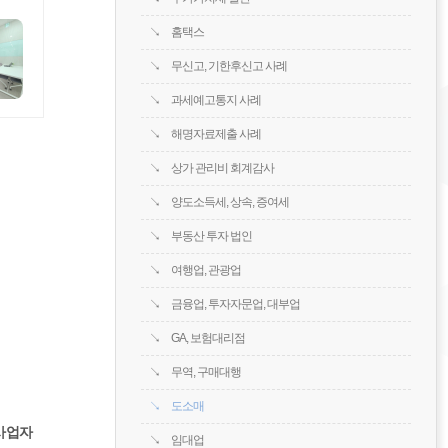
홈택스
무신고, 기한후신고 사례
과세예고통지 사례
해명자료제출 사례
상가 관리비 회계감사
양도소득세, 상속, 증여세
부동산 투자 법인
여행업, 관광업
금융업, 투자자문업, 대부업
GA, 보험대리점
무역, 구매대행
도소매
 사업자
임대업