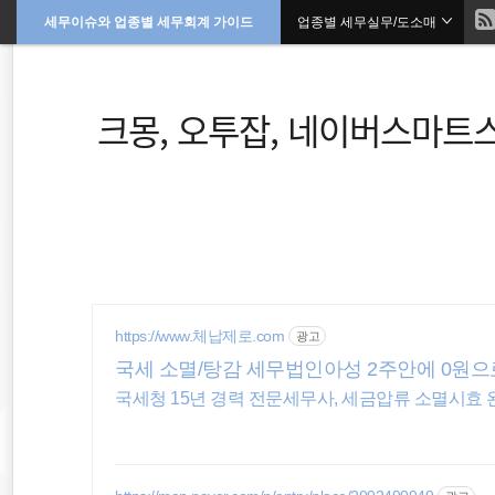
현
세무이슈와 업종별 세무회계 가이드
업종별 세무실무/도소매
본
문
검
으
재
색
로
바
위
크몽, 오투잡, 네이버스마트
로
가
기
치
::
종합소득세
국외소득
https://www.체납제로.com
광고
세무상담
국세 소멸/탕감 세무법인아성 2주안에 0원으
국세청 15년 경력 전문세무사, 세금압류 소멸시효 
영등포회계사
과세예고통지