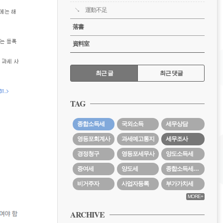
運動不足
落書
資料室
RECENTLY
최근 글
최근 댓글
최
근
TAG
글
종합소득세
국외소득
세무상담
영등포회계사
과세예고통지
세무조사
경정청구
영등포세무사
양도소득세
증여세
양도세
종합소득세경정청구
비거주자
사업자등록
부가가치세
MORE+
ARCHIVE