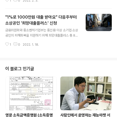
1
0
2022. 2. 3.
냈다. 박재형 #국세청 자산과세국장은 "일부 부유층이 재
산취득, 소비 생활, 대출 상환까지 모두 부모의 경제력을 이
용하면서도 이를 교묘히 은폐하고 있다"며 "이는 변칙적 탈
"1%로 1000만원 대출 받아요" 다음주부터
루행위로 정당한 세 부담 없이 부를 이전하고 자산 양극화
를 심화해 국민들에게 상실감을 주는 것"이라고 지적했다.
소상공인 '희망대출플러스' 신청
글 내용
-- 재산도 없고 직장도 다니지 않는 A씨는 은행에서 대출
금융위원회와 중소벤처기업부는 중신용 이상 소기업·소상
을 받아 고가의 아파트를 샀다. A씨의 동생 B씨는 오피스
공인의 피해회복을 지원하기 위해 희망대출플러스 총 8조
텔 전세를 얻었다. A씨의 대출금과 이자는 의사인 아버지
6000억원을 오는 24일부터 신규 공급한다고 18일 밝혔
가 대신 갚았다. 세금을 내지 않고 재산을 넘겨주기 위한
1
0
2022. 1. 18.
다. 희망대출플러스는 지난해 말부터 지속되고 있는 강화
'꼼수'였다. B씨의 전세금 역시 아버..
된 거리두기 조치로 누적된 소상공인의 피해회복을 지원하
기 위해 신용도에 따라 1~1.5% 초저금리로 1000만원까
지 대출하는 총 10조원 규모의 정책자금이다. 희망대출플
러스는 저신용 대출인 소진공 융자(1조4000억원), 중신용
이 블로그 인기글
프로그램인 지역신보 특례보증(3조8000억원), 고신용 시
중은행 이차보전 4조8000억원으로 구성됐다. 소상공인 1
·2차 금융지원 프로그램 등 타 정책자금을 받은 경우에도
중복해서 신청할 수 있다. "1%로 1000만원 대출 받아요"
다음주부터 소상공인 '희망대출플러..
영문 소득금액증명원 (소득증명
사람인에서 운영하는 재능마켓 서