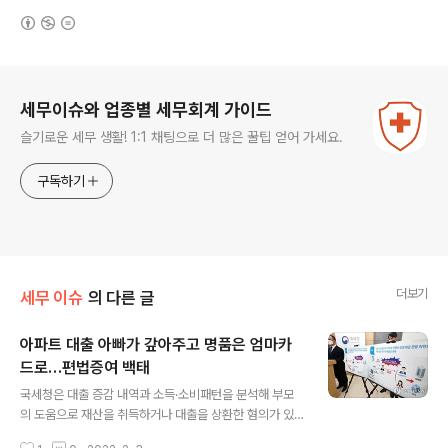
(새창열림)
로그 정보
세무이슈와 업종별 세무회계 가이드
슬기로운 세무 생활! 1:1 채팅으로 더 많은 꿀팁 얻어 가세요.
구독하기
더보기
세무 이슈
의 다른 글
아파트 대출 아빠가 갚아주고 명품은 엄마카
드로…편법증여 백태
글 내용
국세청은 대출 증감 내역과 소득·소비패턴을 분석해 부모
의 도움으로 재산을 취득하거나 대출을 상환한 혐의가 있
는 경우에 대해 자금 출처를 분석해 #탈세 혐의자를 가려