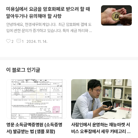
다. 이 가이드를 통해 법인 계좌 개설 절차를 쉽게 이해하
미용실에서 요금을 암호화폐로 받으려 할 때
고, 필요한 준비 사항들을 미리 파악하실 수 있을 것입니
다. 1. 필요 서류 준비 ◾ 사업자등록증(원본) : 사업자등록
알아두거나 유의해야 할 사항
글 내용
이 완료되었음을 증명하는 서류입니다. 국세청 홈택스에서
안녕하세요, 한경세무회계입니다. 최근 암호화폐 결제 도
발급 가능합니다.◾ 법인등기사항전부증명서(법인 등기부
입에 관한 문의가 증가하고 있습니다. 특히 세금 처리와 시
등본) : 대표자의 실제 대표권을 확인하기 위한 서류입니
스템 구축에 어려움을 겪으시는 분들이 많으신 것 같습니
다. 법인명이 바뀌었다면 말소사항뿐만 아니라 변경사항
2
1
2024. 11. 14.
다. 오늘은 미용실에서 암호화폐 결제를 도입할 때, 고려해
도 포함하여 발급받아야 합니다. ..
야 할 주요 사항들에 대해 안내해 드리고자 합니다. 1. 세금
및 회계 처리암호화폐 결제 도입 시 가장 중요한 부분은 세
금 및 회계 처리입니다. ◼ 부가가치세 상증법상 평가방법
을 준용하여 다음과 같이 평가합니다.◾ 업비트, 빗썸, 코빗,
이 블로그 인기글
코인원에서 거래되는 가상자산 : 평가일 전후 1개월간 공시
된 평균액◾ 그 외 가상자산 : 거래소에서 공시하는 거래일
평균가액 또한, 현금영수증 발급 의무는 없습니다.(서면-2
022-법규소득-2967, 2022.8.25.) ◼ 소득세 / 법인세
매출액에..
영문 소득금액증명원 (소득증명
사람인에서 운영하는 재능마켓 서
서) 발급받는 법 (샘플 포함)
비스 오투잡에서 세무 카테고리 대