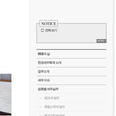
비
게
사
이
NOTICE
이
드
바
전체 보기
션
MORE+
CATEGORY
精進의 삶
한경세무회계 소개
업무소개
세무 이슈
업종별 세무실무
법인세 일반
종합소득세 일반
부가가치세 일반