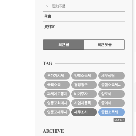
運動不足
落書
資料室
RECENTLY
최근 글
최근 댓글
최
근
TAG
글
부가가치세
양도소득세
세무상담
국외소득
경정청구
종합소득세경정청구
과세예고통지
비거주자
양도세
영등포회계사
사업자등록
증여세
영등포세무사
세무조사
종합소득세
MORE+
ARCHIVE