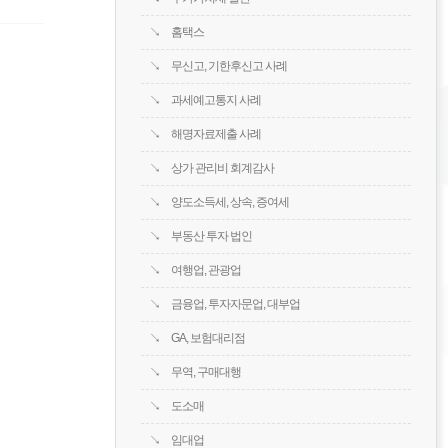
홈택스
무신고, 기한후신고 사례
과세예고통지 사례
해명자료제출 사례
상가 관리비 회계감사
양도소득세, 상속, 증여세
부동산 투자 법인
여행업, 관광업
금융업, 투자자문업, 대부업
GA, 보험대리점
무역, 구매대행
도소매
임대업