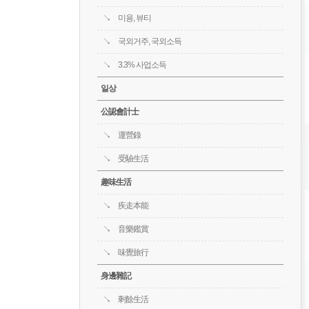
미용, 뷰티
국외거주, 국외소득
3.3% 사업소득
일상
公認會計士
運營錄
受驗生活
趣味生活
疾走本能
音樂鑑賞
味覺旅行
身邊雜記
剩餘生活