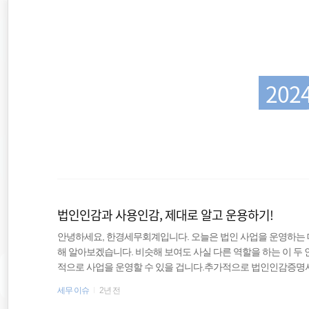
재
본
문
검
위
으
색
로
바
치
로
가
202
::
기
부가가치세
양도소득세
법인인감과 사용인감, 제대로 알고 운용하기!
세무상담
안녕하세요, 한경세무회계입니다. 오늘은 법인 사업을 운영하는 
해 알아보겠습니다. 비슷해 보여도 사실 다른 역할을 하는 이 두
국외소득
적으로 사업을 운영할 수 있을 겁니다.추가적으로 법인인감증명서
숙지하시어 활용하시기 바랍니다. 1. 인감이란?인감은 개인 또
세무 이슈
2년 전
경정청구
에서 발급한 증명서를 통해 개인 또는 법인의 인감이 확실하다는