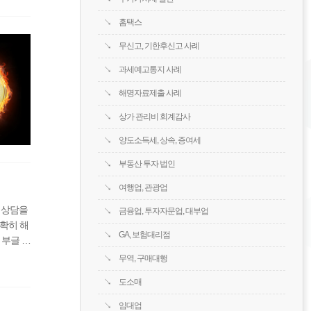
홈택스
무신고, 기한후신고 사례
과세예고통지 사례
해명자료제출 사례
상가 관리비 회계감사
양도소득세, 상속, 증여세
부동산 투자 법인
여행업, 관광업
 상담을
금융업, 투자자문업, 대부업
확히 해
GA, 보험대리점
부글 --
 상담을
무역, 구매대행
도소매
임대업