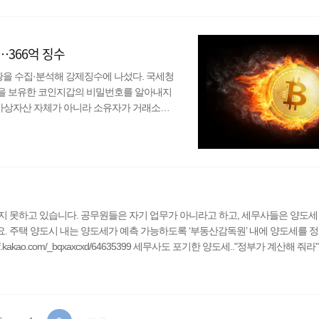
9억원, 2020년 5998억원 등 총 1조1627
…366억 징수
을 수집·분석해 강제징수에 나섰다. 국세청
을 보유한 코인지갑의 비밀번호를 알아내지
 가상자산 자체가 아니라 소유자가 거래소에
 설명했다. 체납자인 소유자가 가상화폐를 팔
를 차단했다는 뜻이다. 국세청의 가압류로
현금으로 체납액을 내거나 가상화폐를 처분해
inp..
지 못하고 있습니다. 공무원들은 자기 업무가 아니라고 하고, 세무사들은 양도세
 주택 양도시 내는 양도세가 예측 가능하도록 ‘부동산감독원’ 내에 양도세를 정
kao.com/_bqxaxcxd/64635399 세무사도 포기한 양도세.."정부가 계산해 줘라" 
지 못하고 있습니다. 공무원들은 자기 업무가 아니라고 하고, 세무사들은 양도세