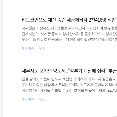
자 318명에 대해 동시 세무조사를 실시했으며 이를 통해 2019년 562
경정청구
억원을 추징했다. http://www.joseilbo.co..
비트코인으로 재산 숨긴 세금체납자 2천416명 적발
증여세
국세청은 가상자산 거래소들로부터 체납자의 가상화폐 보유 현황
세무상담
관계자는 "수사기관 등이 가상자산 자체를 몰수하고도 가상자산
못하는 등 이유로 현금화하는 데 어려움이 있었다"며 "국세청은
대해 가진 출금청구채권 또는 반환청구채권 등을 가압류했다"고
세무 이슈
5년 전
경우 가상화폐 거래소에 매각대금을 지급해달라고 요구하는 권리
가상화폐를 현금화할 수 없게 된 체납자들이 압류를 풀기 위해 
서 밀린 세금을 냈다. www.yna.co.kr/view/AKR20210315071100002?
세무사도 포기한 양도세.."정부가 계산해 줘라" 부글
집을 팔려고 하는데 양도세 계산법이 어려워 아직까지 결론을 내
포기하고 있는 상황에서 우리는 도대체 누구에게 물어봐야 하나요.
석하고 예상 세액을 산출할 수 있는 조직을 만들어주세요. http://pf.ka
집을 팔려고 하는데 양도세 계산법이 어려워 아직까지 결론을 내
세무 이슈
5년 전
포기하고 있는 상황에서 우리는 도대 pf.kakao.com