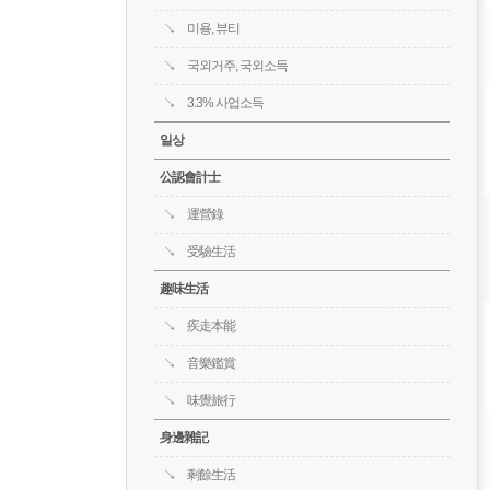
미용, 뷰티
국외거주, 국외소득
3.3% 사업소득
일상
公認會計士
運營錄
受驗生活
趣味生活
疾走本能
音樂鑑賞
味覺旅行
身邊雜記
剩餘生活