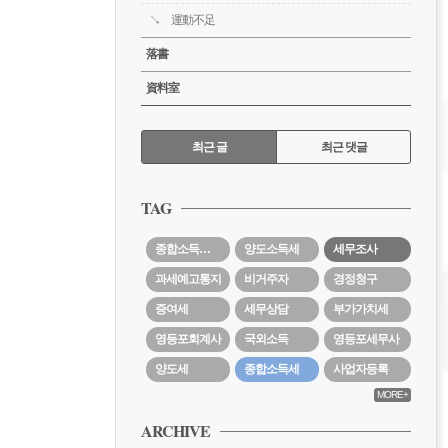
運動不足
落書
資料室
RECENTLY
최근 글
최근 댓글
최
근
TAG
글
종합소득세경정청구
양도소득세
세무조사
과세예고통지
비거주자
경정청구
증여세
세무상담
부가가치세
영등포회계사
국외소득
영등포세무사
양도세
종합소득세
사업자등록
MORE+
ARCHIVE