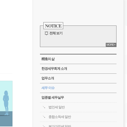
비
게
사
이
NOTICE
이
드
바
전체 보기
션
MORE+
CATEGORY
精進의 삶
한경세무회계 소개
업무소개
세무 이슈
업종별 세무실무
법인세 일반
종합소득세 일반
부가가치세 일반