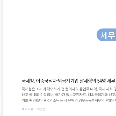
재
본
문
검
위
으
색
로
바
치
로
가
세무
::
기
종합소득세경정청구
양도소득세
국세청, 이중국적자·외국계기업 탈세혐의 54명 세
세무조사
국세청은 조사에 착수하기 전 혐의자의 출입국 내역, 국내 사회·경
하고 국내외 수집정보, 국가간 정보교환자료, 해외금융계좌 신고
과세예고통지
의를 확인했다. #국외소득 은닉 유형의 경우는 #중계무역·#해외
전하고 역외 #비밀계좌 개설 등을 통해 국외 은닉한 지능적 역외
세무 이슈
5년 전
비거주자
국세청은 지난 2019년 이후 세 차례에 걸쳐 #역외탈세 및 다국